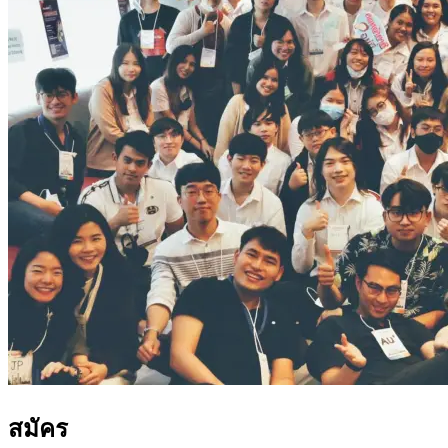
สมัคร