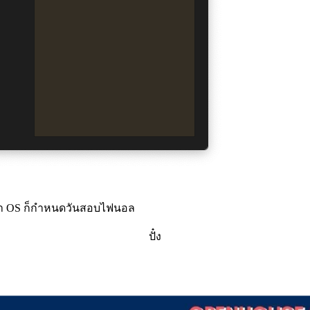
วิชา OS ก็กำหนดวันสอบไฟนอล
ปั๋ง