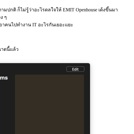
ตามปกติ ก็ไม่รู้ว่าอะไรดลใจให้ EMIT Openhouse เด้งขึ้นมา
งง ๆ
ยมเอาคนไปทำงาน IT อะไรกันเยอะแยะ
นาดนี้แล้ว