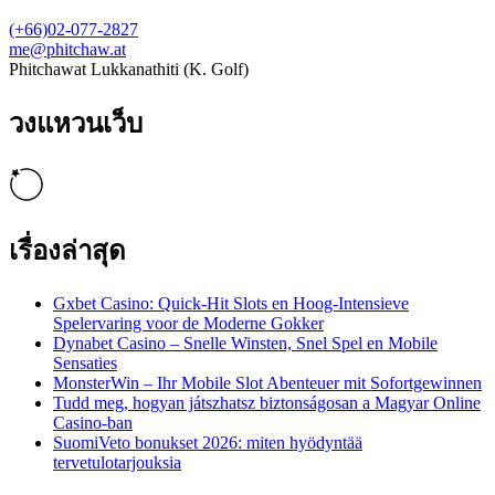
(+66)02-077-2827
me@phitchaw.at
Phitchawat Lukkanathiti (K. Golf)
วงแหวนเว็บ
เรื่องล่าสุด
Gxbet Casino: Quick‑Hit Slots en Hoog‑Intensieve
Spelervaring voor de Moderne Gokker
Dynabet Casino – Snelle Winsten, Snel Spel en Mobile
Sensaties
MonsterWin – Ihr Mobile Slot Abenteuer mit Sofortgewinnen
Tudd meg, hogyan játszhatsz biztonságosan a Magyar Online
Casino-ban
SuomiVeto bonukset 2026: miten hyödyntää
tervetulotarjouksia