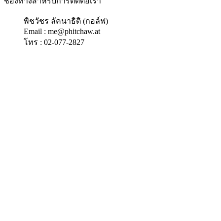
ช่องทางสำหรับการติดต่อเรา
พิชวัชร ลัคนาธิติ (กอล์ฟ)
Email :
me@phitchaw.at
โทร : 02-077-2827