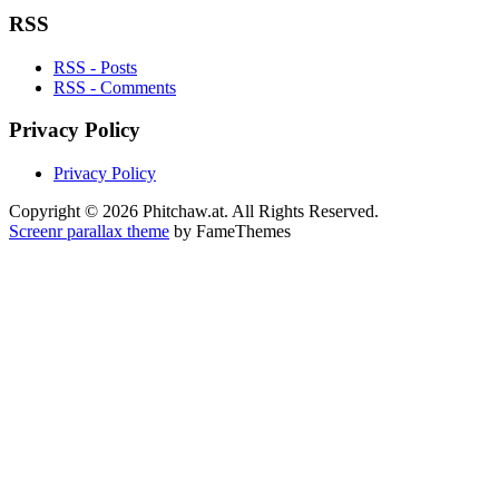
RSS
RSS - Posts
RSS - Comments
Privacy Policy
Privacy Policy
Copyright © 2026 Phitchaw.at. All Rights Reserved.
Screenr parallax theme
by FameThemes