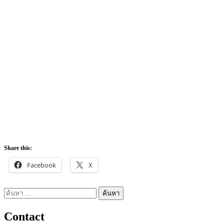
Share this:
Facebook
X
ค้นหา
สำหรับ:
Contact