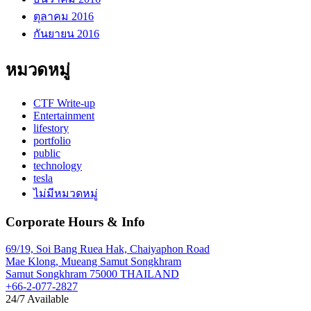
ตุลาคม 2016
กันยายน 2016
หมวดหมู่
CTF Write-up
Entertainment
lifestory
portfolio
public
technology
tesla
ไม่มีหมวดหมู่
Corporate Hours & Info
69/19, Soi Bang Ruea Hak, Chaiyaphon Road
Mae Klong, Mueang Samut Songkhram
Samut Songkhram 75000 THAILAND
+66-2-077-2827
24/7 Available