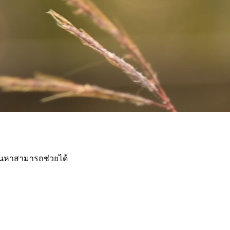
ค้นหาสามารถช่วยได้