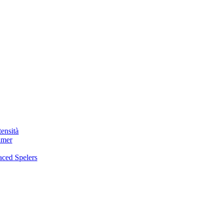
ensità
amer
aced Spelers