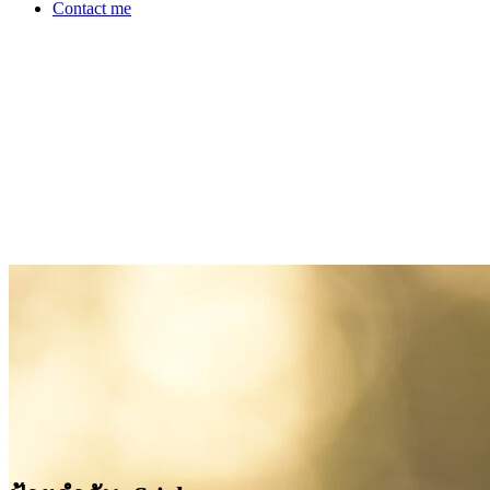
Contact me