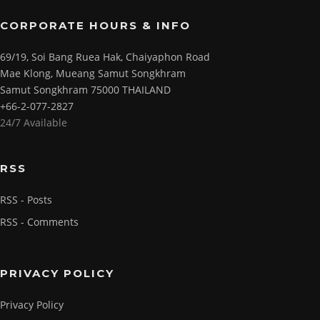
CORPORATE HOURS & INFO
69/19, Soi Bang Ruea Hak, Chaiyaphon Road
Mae Klong, Mueang Samut Songkhram
Samut Songkhram 75000 THAILAND
+66-2-077-2827
24/7 Available
RSS
RSS - Posts
RSS - Comments
PRIVACY POLICY
Privacy Policy