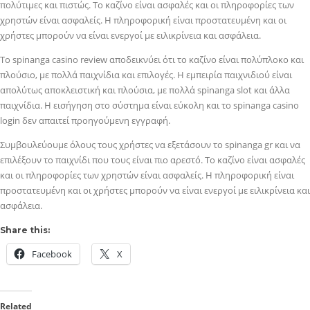
πολύτιμες και πιστώς. Το καζίνο είναι ασφαλές και οι πληροφορίες των
χρηστών είναι ασφαλείς. Η πληροφορική είναι προστατευμένη και οι
χρήστες μπορούν να είναι ενεργοί με ειλικρίνεια και ασφάλεια.
Το spinanga casino review αποδεικνύει ότι το καζίνο είναι πολύπλοκο και
πλούσιο, με πολλά παιχνίδια και επιλογές. Η εμπειρία παιχνιδιού είναι
απολύτως αποκλειστική και πλούσια, με πολλά spinanga slot και άλλα
παιχνίδια. Η εισήγηση στο σύστημα είναι εύκολη και το spinanga casino
login δεν απαιτεί προηγούμενη εγγραφή.
Συμβουλεύουμε όλους τους χρήστες να εξετάσουν το spinanga gr και να
επιλέξουν το παιχνίδι που τους είναι πιο αρεστό. Το καζίνο είναι ασφαλές
και οι πληροφορίες των χρηστών είναι ασφαλείς. Η πληροφορική είναι
προστατευμένη και οι χρήστες μπορούν να είναι ενεργοί με ειλικρίνεια και
ασφάλεια.
Share this:
Facebook
X
Related